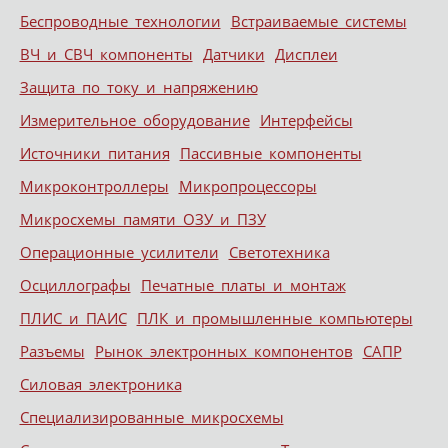
Беспроводные технологии
Встраиваемые системы
ВЧ и СВЧ компоненты
Датчики
Дисплеи
Защита по току и напряжению
Измерительное оборудование
Интерфейсы
Источники питания
Пассивные компоненты
Микроконтроллеры
Микропроцессоры
Микросхемы памяти ОЗУ и ПЗУ
Операционные усилители
Светотехника
Осциллографы
Печатные платы и монтаж
ПЛИС и ПАИС
ПЛК и промышленные компьютеры
Разъемы
Рынок электронных компонентов
САПР
Силовая электроника
Специализированные микросхемы