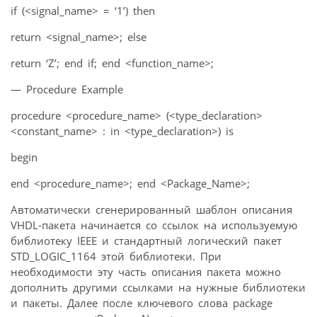
if (<signal_name> = ‘1’) then
return <signal_name>; else
return ‘Z’; end if; end <function_name>;
— Procedure Example
procedure <procedure_name> (<type_declaration>
<constant_name> : in <type_declaration>) is
begin
end <procedure_name>; end <Package_Name>;
Автоматически сгенерированный шаблон описания
VHDL-пакета начинается со ссылок на используемую
библиотеку IEEE и стандартный логический пакет
STD_LOGIC_1164 этой библиотеки. При
необходимости эту часть описания пакета можно
дополнить другими ссылками на нужные библиотеки
и пакеты. Далее после ключевого слова package