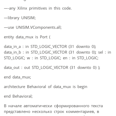
—-any Xilinx primitives in this code.
—library UNISIM;
—use UNISIM.VComponents.all;
entity data_mux is Port (
data_in_a : in STD_LOGIC_VECTOR (31 downto 0);
data_in_b : in STD_LOGIC_VECTOR (31 downto 0); sel : in
STD_LOGIC; w : in STD_LOGIC; en : in STD_LOGIC;
data_out : out STD_LOGIC_VECTOR (31 downto 0) );
end data_mux;
architecture Behavioral of data_mux is begin
end Behavioral;
В начале автоматически сформированного текста
представлено несколько строк комментариев, в