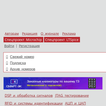
Авторам
Редакция
О журнале
Реклама
Спецпроект Microchip
Спецпроект LTSpice
Войти
|
Регистрация
Свежий номер
Подписка
Архив номеров
Skip to content
DSP и обработка сигналов
JTAG тестирование
Меню
RFID и системы идентификации
АЦП и ЦАП