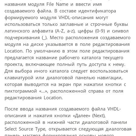
названия модуля File Name и ввести имя
создаваемого файла. В составе идентификатора
формируемого модуля VHDL-описания могут
использоваться только заглавные и строчные буквы
латинского алфавита (A-Z, a-z), цифры (0-9) и символ
подчеркивания (_). Место расположения создаваемого
модуля на диске указывается в поле редактирования
Location. По умолчанию в этом поле редактирования
предлагается название рабочего каталога текущего
проекта, включающее полный путь доступа к нему.
Для выбора иного каталога следует воспользоваться
клавиатурой или диалоговой панелью навигации,
которая выводится на экран при нажатии кнопки с
пиктограммой «…», расположенной справа от поля
редактирования Location.
После ввода названия создаваемого файла VHDL-
описания и нажатия кнопки «Далее» (Next),
расположенной в нижней части диалоговой панели
Select Source Type, открывается следующая диалоговая
панель мастера формирования основы нового