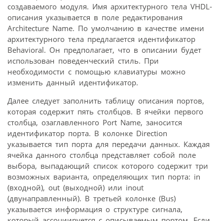
создаваемого модуля. Имя архитектурного тела VHDL-
описания указывается в поле редактирования
Architecture Name. По умолчанию в качестве имени
архитектурного тела предлагается идентификатор
Behavioral. Он предполагает, что в описании будет
использован поведенческий стиль. При
необходимости с помощью клавиатуры можно
изменить данный идентификатор.
Далее следует заполнить таблицу описания портов,
которая содержит пять столбцов. В ячейки первого
столбца, озаглавленного Port Name, заносится
идентификатор порта. В колонке Direction
указывается тип порта для передачи данных. Каждая
ячейка данного столбца представляет собой поле
выбора, выпадающий список которого содержит три
возможных варианта, определяющих тип порта: in
(входной), out (выходной) или inout
(двунаправленный). В третьей колонке (Bus)
указывается информация о структуре сигнала,
который ассоциируется с описываемым портом. Если