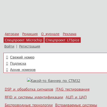
Авторам
Редакция
О журнале
Реклама
Спецпроект Microchip
Спецпроект LTSpice
Войти
|
Регистрация
Свежий номер
Подписка
Архив номеров
Skip to content
DSP и обработка сигналов
JTAG тестирование
Меню
RFID и системы идентификации
АЦП и ЦАП
Беспроводные технологии
Встраиваемые системы