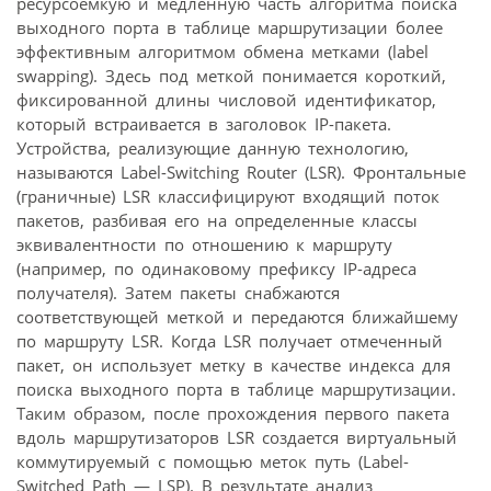
ресурсоемкую и медленную часть алгоритма поиска
выходного порта в таблице маршрутизации более
эффективным алгоритмом обмена метками (label
swapping). Здесь под меткой понимается короткий,
фиксированной длины числовой идентификатор,
который встраивается в заголовок IP-пакета.
Устройства, реализующие данную технологию,
называются Label-Switching Router (LSR). Фронтальные
(граничные) LSR классифицируют входящий поток
пакетов, разбивая его на определенные классы
эквивалентности по отношению к маршруту
(например, по одинаковому префиксу IP-адреса
получателя). Затем пакеты снабжаются
соответствующей меткой и передаются ближайшему
по маршруту LSR. Когда LSR получает отмеченный
пакет, он использует метку в качестве индекса для
поиска выходного порта в таблице маршрутизации.
Таким образом, после прохождения первого пакета
вдоль маршрутизаторов LSR создается виртуальный
коммутируемый с помощью меток путь (Label-
Switched Path — LSP). В результате анализ