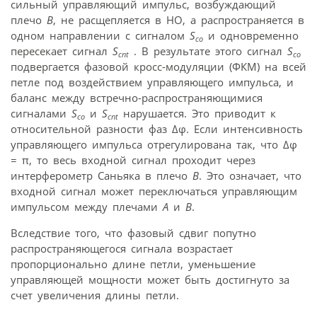
сильный управляющий импульс, возбуждающий
плечо
В
, не расщепляется в НО, а распространяется в
одном направлении с сигналом
S
и одновременно
co
пересекает сигнал
S
. В результате этого сигнал
S
cnt
co
подвергается фазовой кросс-модуляции (ФКМ) на всей
петле под воздействием управляющего импульса, и
баланс между встречно-распространяющимися
сигналами
S
и
S
нарушается. Это приводит к
co
cnt
относительной разности фаз Δφ. Если интенсивность
управляющего импульса отрегулирована так, что Δφ
= π, то весь входной сигнал проходит через
интерферометр Саньяка в плечо
В
. Это означает, что
входной сигнал может переключаться управляющим
импульсом между плечами
А
и
В
.
Вследствие того, что фазовый сдвиг попутно
распространяющегося сигнала возрастает
пропорционально длине петли, уменьшение
управляющей мощности может быть достигнуто за
счет увеличения длины петли.