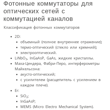
Фотонные коммутаторы для
оптических сетей с
коммутацией каналов
Классификация фотонных коммутаторов
2D:
объемный (полное внутреннее отражение);
термо-оптический (стекло или кремний);
электрооптический.
LiNbO
, InGaAsP, GaAs, жидкие кристаллы.
3
Маха-Цендера, Фабри-Перо, интерферометры
Майкельсона:
акусто-оптический;
с усилителем (расщепитель с усилением в
каждом плече).
Er:
SiO
;
2
InGaAsP;
MEMS (Micro Electro Mechanical System).