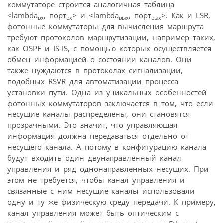
коммутаторе строится аналогичная таблица
<lambda
, порт
> и <lambda
, порт
>. Как и LSR,
вх
вх
вых
вых
фотонные коммутаторы для вычисления маршрута
требуют протоколов маршрутизации, например таких,
как OSPF и IS-IS, с помощью которых осуществляется
обмен информацией о состоянии каналов. Они
также нуждаются в протоколах сигнализации,
подобных RSVR для автоматизации процесса
установки пути. Одна из уникальных особенностей
фотонных коммутаторов заключается в том, что если
несущие каналы распределены, они становятся
прозрачными. Это значит, что управляющая
информация должна передаваться отдельно от
несущего канала. А потому в конфигурацию канала
будут входить один двунаправленный канал
управления и ряд однонаправленных несущих. При
этом не требуется, чтобы канал управления и
связанные с ним несущие каналы использовали
одну и ту же физическую среду передачи. К примеру,
канал управления может быть оптическим с