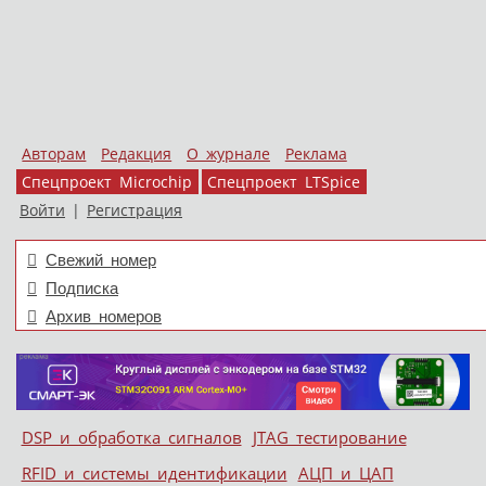
Авторам
Редакция
О журнале
Реклама
Спецпроект Microchip
Спецпроект LTSpice
Войти
|
Регистрация
Свежий номер
Подписка
Архив номеров
Skip to content
DSP и обработка сигналов
JTAG тестирование
Меню
RFID и системы идентификации
АЦП и ЦАП