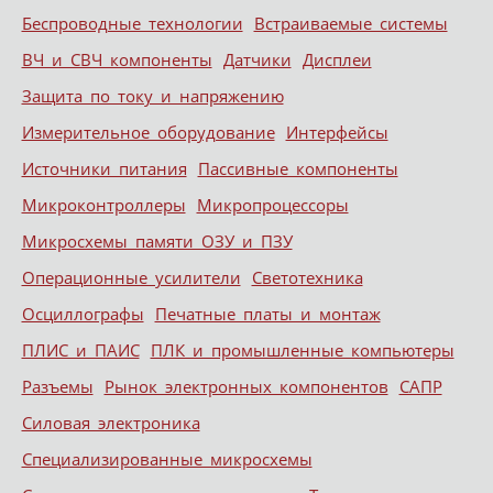
Беспроводные технологии
Встраиваемые системы
ВЧ и СВЧ компоненты
Датчики
Дисплеи
Защита по току и напряжению
Измерительное оборудование
Интерфейсы
Источники питания
Пассивные компоненты
Микроконтроллеры
Микропроцессоры
Микросхемы памяти ОЗУ и ПЗУ
Операционные усилители
Светотехника
Осциллографы
Печатные платы и монтаж
ПЛИС и ПАИС
ПЛК и промышленные компьютеры
Разъемы
Рынок электронных компонентов
САПР
Силовая электроника
Специализированные микросхемы