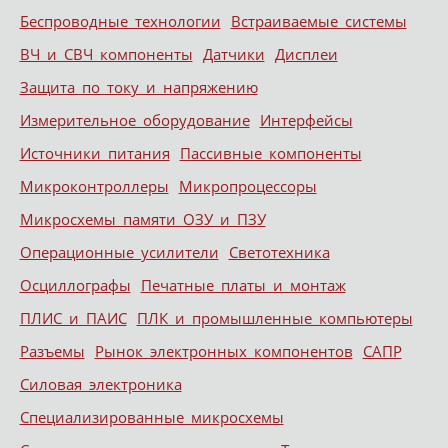
Беспроводные технологии
Встраиваемые системы
ВЧ и СВЧ компоненты
Датчики
Дисплеи
Защита по току и напряжению
Измерительное оборудование
Интерфейсы
Источники питания
Пассивные компоненты
Микроконтроллеры
Микропроцессоры
Микросхемы памяти ОЗУ и ПЗУ
Операционные усилители
Светотехника
Осциллографы
Печатные платы и монтаж
ПЛИС и ПАИС
ПЛК и промышленные компьютеры
Разъемы
Рынок электронных компонентов
САПР
Силовая электроника
Специализированные микросхемы