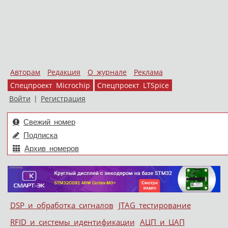
Авторам
Редакция
О журнале
Реклама
Спецпроект Microchip
Спецпроект LTSpice
Войти
|
Регистрация
Свежий номер
Подписка
Архив номеров
Skip to content
DSP и обработка сигналов
JTAG тестирование
Меню
RFID и системы идентификации
АЦП и ЦАП