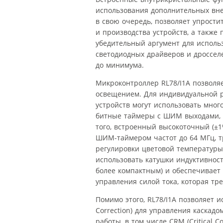
использования дополнительных вн
в свою очередь, позволяет упрост
и производства устройств, а также
убедительный аргумент для использ
светодиодных драйверов и дроссел
до минимума.
Микроконтроллер RL78/I1A позволя
освещением. Для индивидуальной р
устройств могут использовать мно
битные таймеры с ШИМ выходами, д
того, встроенный высокоточный (±
ШИМ-таймером частот до 64 МГц, т
регулировки цветовой температуры
использовать катушки индуктивност
более компактным) и обеспечивает
управления силой тока, которая тр
Помимо этого, RL78/I1A позволяет 
Correction) для управления каска
работы, в том числе CRM (Critical 