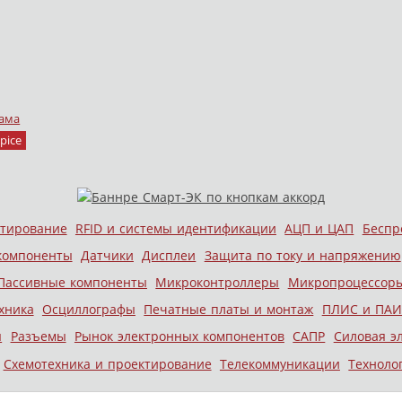
ама
pice
стирование
RFID и системы идентификации
АЦП и ЦАП
Беспр
компоненты
Датчики
Дисплеи
Защита по току и напряжению
Пассивные компоненты
Микроконтроллеры
Микропроцессор
хника
Осциллографы
Печатные платы и монтаж
ПЛИС и ПАИ
ы
Разъемы
Рынок электронных компонентов
САПР
Силовая э
Схемотехника и проектирование
Телекоммуникации
Техноло