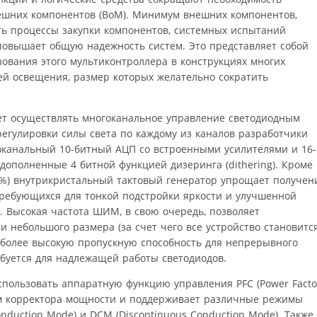
ешних компонентов (BoM). Минимум внешних компонентов,
ить процессы закупки компонентов, системных испытаний
 повышает общую надежность систем. Это представляет собой
ования этого мультиконтроллера в конструкциях многих
ей освещения, размер которых желательно сократить
ет осуществлять многоканальное управление светодиодным
егулировки силы света по каждому из каналов разработчики
гоканальный 10-битный АЦП со встроенными усилителями и 16-
ополненные 4 битной функцией дизеринга (dithering). Кроме
1%) внутрикристальный тактовый генератор упрощает получен
ребующихся для тонкой подстройки яркости и улучшенной
. Высокая частота ШИМ, в свою очередь, позволяет
и небольшого размера (за счет чего все устройство становитс
 более высокую пропускную способность для непрерывного
ебуется для надлежащей работы светодиодов.
использовать аппаратную функцию управления PFC (Power Facto
дом корректора мощности и поддерживает различные режимы
Conduction Mode) и DCM (Discontinuous Conduction Mode). Также