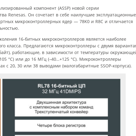
иализированный компонент (ASSP) новой серии
тва Renesas. Он сочетает в себе наилучшие эксплуатационные
ртных микроконтроллерных ядер — 78K0 и R8C и отличается
льностью.
околения 16‑битных микроконтроллеров является наиболее
ого класса. Предлагаются микроконтроллеры с двумя вариант
кбайт), работающие, в зависимости от температуры окружающе
105 °C) или до 16 МГц (–40…+125 °C). Микроконтроллеры
ах с 20, 30 или 38 выводами (малогабаритные SSOP-корпуса).