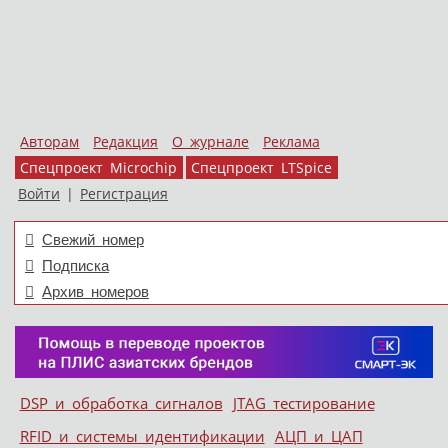
Авторам
Редакция
О журнале
Реклама
Спецпроект Microchip
Спецпроект LTSpice
Войти
|
Регистрация
Свежий номер
Подписка
Архив номеров
Skip to content
DSP и обработка сигналов
JTAG тестирование
Меню
RFID и системы идентификации
АЦП и ЦАП