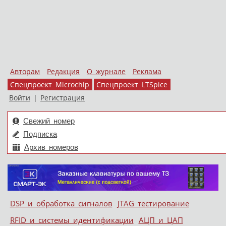
Авторам
Редакция
О журнале
Реклама
Спецпроект Microchip
Спецпроект LTSpice
Войти
|
Регистрация
Свежий номер
Подписка
Архив номеров
Skip to content
DSP и обработка сигналов
JTAG тестирование
Меню
RFID и системы идентификации
АЦП и ЦАП