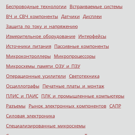
Беспроводные технологии
Встраиваемые системы
ВЧ и СВЧ компоненты
Датчики
Дисплеи
Защита по току и напряжению
Измерительное оборудование
Интерфейсы
Источники питания
Пассивные компоненты
Микроконтроллеры
Микропроцессоры
Микросхемы памяти ОЗУ и ПЗУ
Операционные усилители
Светотехника
Осциллографы
Печатные платы и монтаж
ПЛИС и ПАИС
ПЛК и промышленные компьютеры
Разъемы
Рынок электронных компонентов
САПР
Силовая электроника
Специализированные микросхемы