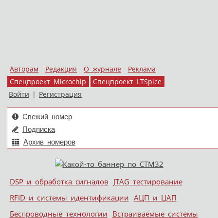
Авторам
Редакция
О журнале
Реклама
Спецпроект Microchip
Спецпроект LTSpice
Войти
|
Регистрация
Свежий номер
Подписка
Архив номеров
Skip to content
DSP и обработка сигналов
JTAG тестирование
Меню
RFID и системы идентификации
АЦП и ЦАП
Беспроводные технологии
Встраиваемые системы