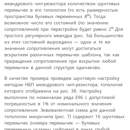
меандрового чип-резистора количеством шунтовых
перемычек в его топологии (то есть размерностью
N
пространства булевых переменных
B
). Тогда
возможное число его состояний (по значению
N
сопротивления) при перестройке будет равно 2
. Для
простого регулярного меандра (рис. 3а) большинство
из этих состояний вырождено — одни и те же
значения сопротивления могут достигаться
вскрытием различных перемычек шаблона, так как
приращение сопротивления при вскрытии любой
перемычки в данной структуре одинаково.
В качестве примера проведем шунтовую настройку
методом НБП меандрового чип-резистора, топология
которого отображена на рис. 3б. Настройку
выполним по номиналам ряда Е96 с допустимой
погрешностью в 1% от номинального значения
сопротивления. Эквивалентная схема для данной
топологии микрочипа (рис. 7) содержит 16 шунтовых
перемычек (номера перемычек — булевых
переменных указаны цифрами) в зонах грубой