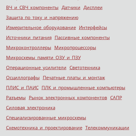
ВЧ и СВЧ компоненты
Датчики
Дисплеи
Защита по току и напряжению
Измерительное оборудование
Интерфейсы
Источники питания
Пассивные компоненты
Микроконтроллеры
Микропроцессоры
Микросхемы памяти ОЗУ и ПЗУ
Операционные усилители
Светотехника
Осциллографы
Печатные платы и монтаж
ПЛИС и ПАИС
ПЛК и промышленные компьютеры
Разъемы
Рынок электронных компонентов
САПР
Силовая электроника
Специализированные микросхемы
Схемотехника и проектирование
Телекоммуникации