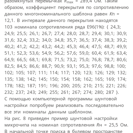
разомкнутых перемычках
R
= 289,4 Ом. Таким
max
образом, коэффициент перекрытия по сопротивлению
данного многономинального шаблона равен
К
п =
12,1. В интервале данного перекрытия находятся
103 номинала сопротивления ряда Е96(1%): { 24,3;
24,9; 25,5; 26,1; 26,7; 27,4; 28,0; 28,7; 29,4; 30,1; 30,9;
31,6; 32,4; 33,2; 34,0; 34,8; 35,7; 36,5; 37,4; 38,3; 39,2;
40,2; 41,2; 42,2; 43,2; 44,2; 45,3; 46,4; 47,5; 48,7; 49,9;
51,1; 52,3; 53,6; 54,9; 56,2; 57,6; 59,0; 60,4; 61,9; 63,4;
64,9; 66,5; 68,1; 69,8; 71,5; 73,2; 75,0; 76,8; 78,7; 80,6;
82,5; 84,5; 86,6; 88,7; 90,9; 93,1; 95,3; 97,6; 98,8; 100;
102; 105; 107; 111; 114; 117; 120; 123; 126; 129; 132;
135; 138; 142; 145; 150; 154; 158; 162; 165; 169; 174;
178; 182; 187; 191; 196; 200; 205; 210; 215; 221; 226;
232; 237; 243; 249; 255; 261; 267; 274; 280; 287 }.
С помощью компьютерной программы шунтовой
настройки попробуем реализовать последовательно
все эти номиналы данным шаблоном.
На рис. 8 приведен пример шунтовой настройки
микрочипа на номинал сопротивления
R
н = 25,5 Ом.
В начальной точке поиска в булевом пространстве