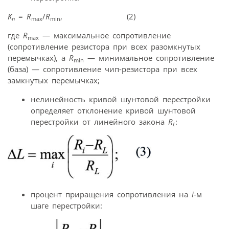
K
=
R
/
R
, (2)
n
max
min
где
R
— максимальное сопротивление
max
(сопротивление резистора при всех разомкнутых
перемычках), а
R
— минимальное сопротивление
min
(база) — сопротивление чип-резистора при всех
замкнутых перемычках;
нелинейность кривой шунтовой перестройки
определяет отклонение кривой шунтовой
перестройки от линейного закона
R
:
L
процент приращения сопротивления на
i
‑м
шаге перестройки: