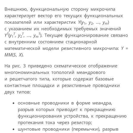
Внешнюю, функциональную сторону микрочипа
характеризует вектор его текущих функциональных
показателей или характеристик
Y
(
y
,
y
, …,
y
)
1
2
m
с указанием их необходимых требуемых значений
T
T
T
T
Y
(
y
,
y
, …,
y
). Текущее функционирование связано
1
2
m
с внутренним состоянием стационарной
математической модели резистивного микрочипа:
Y
=
МM
(
S
,
X
).
На рис. 3 приведено схематическое отображение
многономинальных топологий меандрового
и решетчатого типа, которые содержат базовые
контактные площадки и резистивные проводники
двух типов:
основные проводники в форме меандра,
разрыв которых приводит к прекращению
функционирования устройства, к прекращению
протекания тока через резистор;
шунтовые проводники (перемычки), разрыв