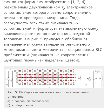
ему по конформному отображению [1, 2, 4]
резистивным двухполюсником
r
, электрическое
j
сопротивление которого равно сопротивлению
реального проводника микрочипа. Тогда
совокупность всех таких эквивалентных
сопротивлений и формирует эквивалентную схему
замещения резистивного микрочипа заданной
топологии. На рис. 5 приведена обобщенная
эквивалентная схема замещения резистивного
многономинального микрочипа в стационарном RLC-
приближении (эквивалентные сопротивления
шунтовых перемычек выделены цветом).
Рис. 5.
Обобщенная эквивалентная схема замещения
микрочипа:
а) с подробной топологией;
б) в общем виде