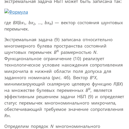
экстремальная задача НБП может быть записана так:
где
ВХ
(
bx
,
bx
, …,
bx
) — вектор состояния шунтовых
1
2
N
перемычек.
Экстремальная задача (9) записана относительно
многомерного булева пространства состояний
N
шунтовых перемычек
B
размерностью
N
.
Функциональное ограничение (10) реализует
технологическое условие нахождения сопротивления
микрочипа в нижней области поля допуска для
заданного номинала (рис. 4б). Вектор
В
°
Х
,
минимизирующий скалярную целевую функцию
F
(
ВХ
)
N
на множестве булевых переменных
B
, является
эффективным решением задачи НБП (9) и определяет
статус перемычек многономинального микрочипа,
обеспечивающий требуемое значение сопротивления
R
н.
Определим порядок
N
многономинального