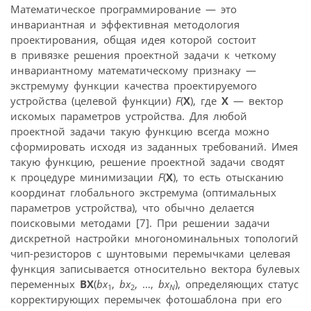
Математическое программирование — это
инвариантная и эффективная методология
проектирования, общая идея которой состоит
в привязке решения проектной задачи к четкому
инвариантному математическому признаку —
экстремуму функции качества проектируемого
устройства (целевой функции)
F
(
X
), где
Х
— вектор
искомых параметров устройства. Для любой
проектной задачи такую функцию всегда можно
сформировать исходя из заданных требований. Имея
такую функцию, решение проектной задачи сводят
к процедуре минимизации
F
(
X
), то есть отысканию
координат глобального экстремума (оптимальных
параметров устройства), что обычно делается
поисковыми методами [7]. При решении задачи
дискретной настройки многономинальных топологий
чип-резисторов с шунтовыми перемычками целевая
функция записывается относительно вектора булевых
переменных
ВХ
(
bx
,
bx
, …,
bx
), определяющих статус
1
2
N
корректирующих перемычек фотошаблона при его