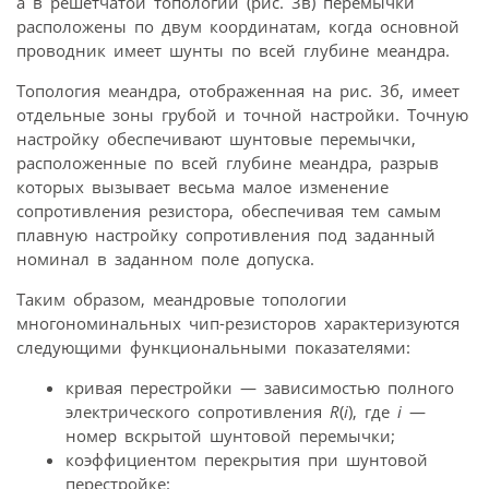
а в решетчатой топологии (рис. 3в) перемычки
расположены по двум координатам, когда основной
проводник имеет шунты по всей глубине меандра.
Топология меандра, отображенная на рис. 3б, имеет
отдельные зоны грубой и точной настройки. Точную
настройку обеспечивают шунтовые перемычки,
расположенные по всей глубине меандра, разрыв
которых вызывает весьма малое изменение
сопротивления резистора, обеспечивая тем самым
плавную настройку сопротивления под заданный
номинал в заданном поле допуска.
Таким образом, меандровые топологии
многономинальных чип-резисторов характеризуются
следующими функциональными показателями:
кривая перестройки — зависимостью полного
электрического сопротивления
R
(
i
), где
i
—
номер вскрытой шунтовой перемычки;
коэффициентом перекрытия при шунтовой
перестройке: