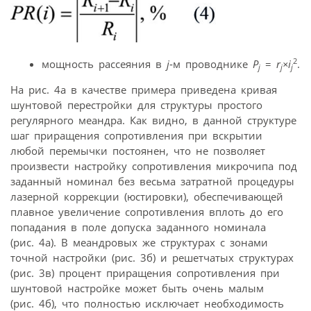
2
мощность рассеяния в
j
‑м проводнике
P
=
r
×
i
.
j
j
j
На рис. 4а в качестве примера приведена кривая
шунтовой перестройки для структуры простого
регулярного меандра. Как видно, в данной структуре
шаг приращения сопротивления при вскрытии
любой перемычки постоянен, что не позволяет
произвести настройку сопротивления микрочипа под
заданный номинал без весьма затратной процедуры
лазерной коррекции (юстировки), обеспечивающей
плавное увеличение сопротивления вплоть до его
попадания в поле допуска заданного номинала
(рис. 4а). В меандровых же структурах с зонами
точной настройки (рис. 3б) и решетчатых структурах
(рис. 3в) процент приращения сопротивления при
шунтовой настройке может быть очень малым
(рис. 4б), что полностью исключает необходимость