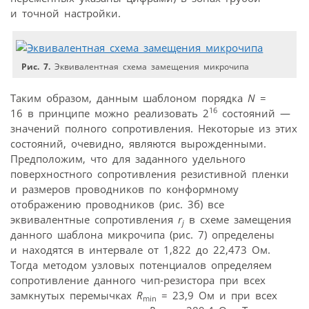
и точной настройки.
Рис. 7.
Эквивалентная схема замещения микрочипа
Таким образом, данным шаблоном порядка
N
=
16
16 в принципе можно реализовать 2
состояний —
значений полного сопротивления. Некоторые из этих
состояний, очевидно, являются вырожденными.
Предположим, что для заданного удельного
поверхностного сопротивления резистивной пленки
и размеров проводников по конформному
отображению проводников (рис. 3б) все
эквивалентные сопротивления
r
в схеме замещения
j
данного шаблона микрочипа (рис. 7) определены
и находятся в интервале от 1,822 до 22,473 Ом.
Тогда методом узловых потенциалов определяем
сопротивление данного чип-резистора при всех
замкнутых перемычках
R
= 23,9 Ом и при всех
min