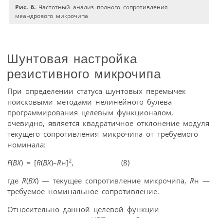
Рис. 6.
Частотный анализ полного сопротивления
меандрового микрочипа
Шунтовая настройка
резистивного микрочипа
При определении статуса шунтовых перемычек
поисковыми методами нелинейного булева
программирования целевым функционалом,
очевидно, является квадратичное отклонение модуля
текущего сопротивления микрочипа от требуемого
номинала:
2
F
(
BX
) = [
R
(
BX
)–
R
н]
, (8)
где
R
(
BX
) — текущее сопротивление микрочипа,
R
н —
требуемое номинальное сопротивление.
Относительно данной целевой функции