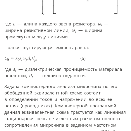
где
l
— длина каждого звена резистора,
ω
—
l
l
ширина резистивной линии,
ω
— ширина
s
промежутка между линиями.
Полная шунтирующая емкость равна:
С
≈
ε
ε
ω
d
/
l
, (6)
Э
0
r
p
s
p
где
ε
— диэлектрическая проницаемость материала
r
подложки,
d
— толщина подложки.
s
Задача компьютерного анализа микрочипа по его
обобщенной эквивалентной схеме состоит
в определении токов и напряжений во всех ее
ветвях (проводниках). Компьютерной программой
данная эквивалентная схема трактуется как линейная
стационарная цепь с численным расчетом полного
сопротивления микрочипа в заданном частотном