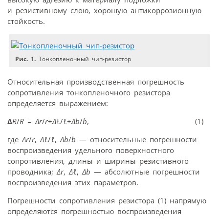
и резистивному слою, хорошую антикоррозионную
стойкость.
Рис. 1.
Тонкопленочный чип-резистор
Относительная производственная погрешность
сопротивления тонкопленочного резистора
определяется выражением:
∆
R
/
R
=
∆
r
/
r
+
∆
ℓ
/
ℓ
+
∆
b
/
b
, (1)
где
∆r
/
r
,
∆
ℓ
/
ℓ
,
∆
b
/
b
— относительные погрешности
воспроизведения удельного поверхностного
сопротивления, длины и ширины резистивного
проводника;
∆r
,
∆
ℓ
,
∆
b
— абсолютные погрешности
воспроизведения этих параметров.
Погрешности сопротивления резистора (1) напрямую
определяются погрешностью воспроизведения