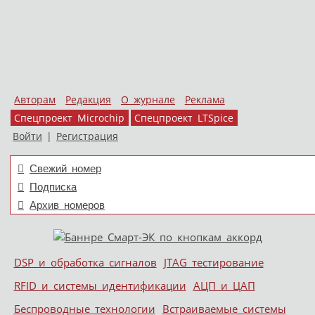
Авторам
Редакция
О журнале
Реклама
Спецпроект Microchip
Спецпроект LTSpice
Войти
|
Регистрация
Свежий номер
Подписка
Архив номеров
Skip to content
DSP и обработка сигналов
JTAG тестирование
Меню
RFID и системы идентификации
АЦП и ЦАП
Беспроводные технологии
Встраиваемые системы