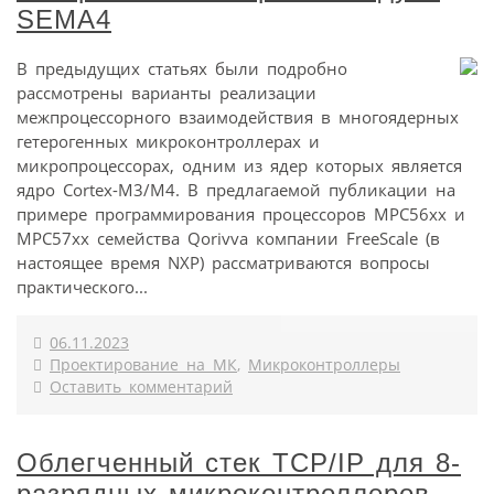
SEMA4
В предыдущих статьях были подробно
рассмотрены варианты реализации
межпроцессорного взаимодействия в многоядерных
гетерогенных микроконтроллерах и
микропроцессорах, одним из ядер которых является
ядро Cortex-M3/M4. В предлагаемой публикации на
примере программирования процессоров MPC56xx и
MPC57xx семейства Qorivva компании FreeScale (в
настоящее время NXP) рассматриваются вопросы
практического...
06.11.2023
Проектирование на МК
,
Микроконтроллеры
Оставить комментарий
Облегченный стек TCP/IP для 8-
разрядных микроконтроллеров