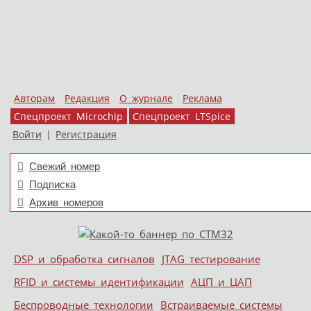
Авторам
Редакция
О журнале
Реклама
Спецпроект Microchip
Спецпроект LTSpice
Войти
|
Регистрация
Свежий номер
Подписка
Архив номеров
Skip to content
DSP и обработка сигналов
JTAG тестирование
Меню
RFID и системы идентификации
АЦП и ЦАП
Беспроводные технологии
Встраиваемые системы