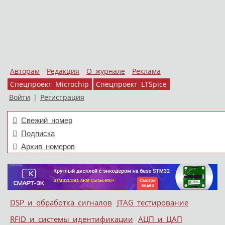
Авторам
Редакция
О журнале
Реклама
Спецпроект Microchip
Спецпроект LTSpice
Войти
|
Регистрация
Свежий номер
Подписка
Архив номеров
Skip to content
DSP и обработка сигналов
JTAG тестирование
Меню
RFID и системы идентификации
АЦП и ЦАП