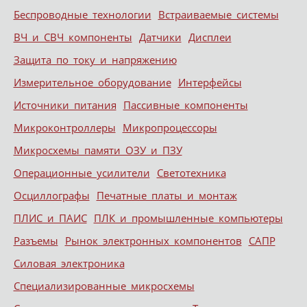
Беспроводные технологии
Встраиваемые системы
ВЧ и СВЧ компоненты
Датчики
Дисплеи
Защита по току и напряжению
Измерительное оборудование
Интерфейсы
Источники питания
Пассивные компоненты
Микроконтроллеры
Микропроцессоры
Микросхемы памяти ОЗУ и ПЗУ
Операционные усилители
Светотехника
Осциллографы
Печатные платы и монтаж
ПЛИС и ПАИС
ПЛК и промышленные компьютеры
Разъемы
Рынок электронных компонентов
САПР
Силовая электроника
Специализированные микросхемы