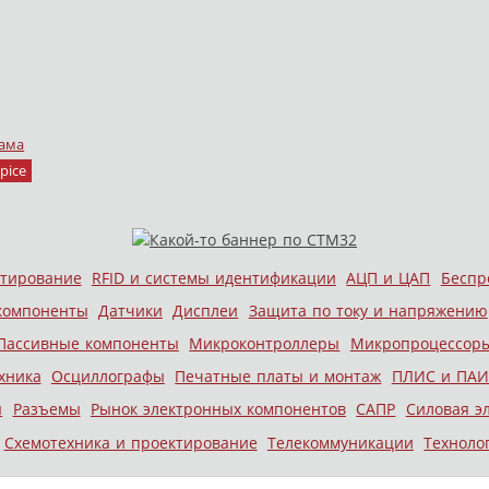
ама
pice
стирование
RFID и системы идентификации
АЦП и ЦАП
Беспр
компоненты
Датчики
Дисплеи
Защита по току и напряжению
Пассивные компоненты
Микроконтроллеры
Микропроцессор
хника
Осциллографы
Печатные платы и монтаж
ПЛИС и ПАИ
ы
Разъемы
Рынок электронных компонентов
САПР
Силовая э
Схемотехника и проектирование
Телекоммуникации
Техноло