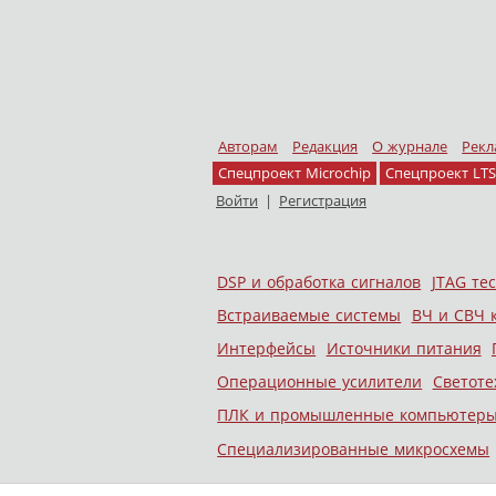
Авторам
Редакция
О журнале
Рекл
Спецпроект Microchip
Спецпроект LTS
Войти
|
Регистрация
Skip to content
DSP и обработка сигналов
JTAG те
Меню
Встраиваемые системы
ВЧ и СВЧ 
Интерфейсы
Источники питания
Операционные усилители
Светоте
ПЛК и промышленные компьютер
Специализированные микросхемы