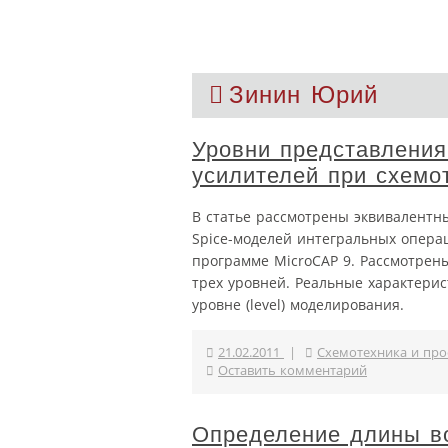
Зинин Юрий
Уровни представления
усилителей при схемо
В статье рассмотрены эквивалентн
Spice-моделей интегральных опера
программе MicroCAP 9. Рассмотре
трех уровней. Реальные характери
уровне (level) моделирования.
21.02.2011
|
Схемотехника и про
Оставить комментарий
Определение длины во