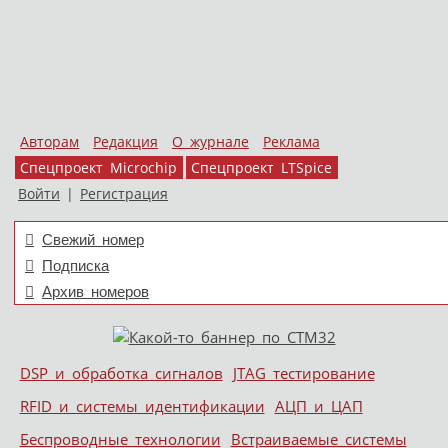
Авторам
Редакция
О журнале
Реклама
Спецпроект Microchip
Спецпроект LTSpice
Войти
|
Регистрация
Свежий номер
Подписка
Архив номеров
Skip to content
DSP и обработка сигналов
JTAG тестирование
Меню
RFID и системы идентификации
АЦП и ЦАП
Беспроводные технологии
Встраиваемые системы