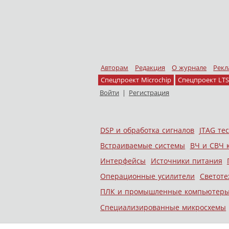
Авторам
Редакция
О журнале
Рекл
Спецпроект Microchip
Спецпроект LTS
Войти
|
Регистрация
Skip to content
DSP и обработка сигналов
JTAG те
Меню
Встраиваемые системы
ВЧ и СВЧ 
Интерфейсы
Источники питания
Операционные усилители
Светоте
ПЛК и промышленные компьютер
Специализированные микросхемы