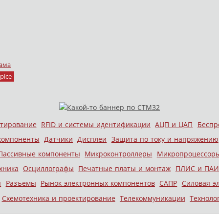
ама
pice
стирование
RFID и системы идентификации
АЦП и ЦАП
Беспр
компоненты
Датчики
Дисплеи
Защита по току и напряжению
Пассивные компоненты
Микроконтроллеры
Микропроцессор
хника
Осциллографы
Печатные платы и монтаж
ПЛИС и ПАИ
ы
Разъемы
Рынок электронных компонентов
САПР
Силовая э
Схемотехника и проектирование
Телекоммуникации
Техноло