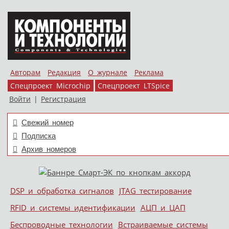
Авторам
Редакция
О журнале
Реклама
Спецпроект Microchip
Спецпроект LTSpice
Войти
|
Регистрация
Свежий номер
Подписка
Архив номеров
Skip to content
DSP и обработка сигналов
JTAG тестирование
Меню
RFID и системы идентификации
АЦП и ЦАП
Беспроводные технологии
Встраиваемые системы