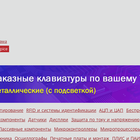
ама
pice
стирование
RFID и системы идентификации
АЦП и ЦАП
Беспр
компоненты
Датчики
Дисплеи
Защита по току и напряжению
Пассивные компоненты
Микроконтроллеры
Микропроцессор
хника
Осциллографы
Печатные платы и монтаж
ПЛИС и ПАИ