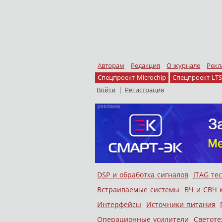
Авторам
Редакция
О журнале
Рекл
Спецпроект Microchip
Спецпроект LTS
Войти
|
Регистрация
Skip to content
DSP и обработка сигналов
JTAG те
Меню
Встраиваемые системы
ВЧ и СВЧ 
Интерфейсы
Источники питания
Операционные усилители
Светоте