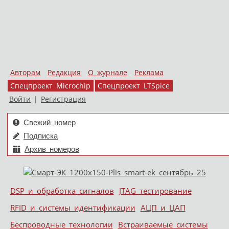
Авторам
Редакция
О журнале
Реклама
Спецпроект Microchip
Спецпроект LTSpice
Войти
|
Регистрация
Свежий номер
Подписка
Архив номеров
Skip to content
DSP и обработка сигналов
JTAG тестирование
Меню
RFID и системы идентификации
АЦП и ЦАП
Беспроводные технологии
Встраиваемые системы