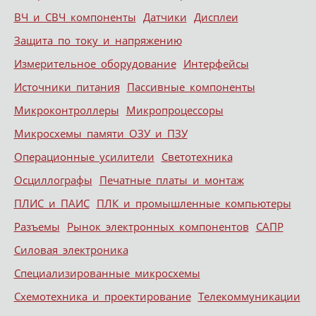
ВЧ и СВЧ компоненты
Датчики
Дисплеи
Защита по току и напряжению
Измерительное оборудование
Интерфейсы
Источники питания
Пассивные компоненты
Микроконтроллеры
Микропроцессоры
Микросхемы памяти ОЗУ и ПЗУ
Операционные усилители
Светотехника
Осциллографы
Печатные платы и монтаж
ПЛИС и ПАИС
ПЛК и промышленные компьютеры
Разъемы
Рынок электронных компонентов
САПР
Силовая электроника
Специализированные микросхемы
Схемотехника и проектирование
Телекоммуникации