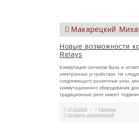
Макарецкий Миха
Новые возможности ко
Relays
Коммутация сигналов была и остае
электронных устройствах. Не следуе
соединяющего различные узлы, мож
коммутационного оборудования долж
традиционные реле имеют подвижны
27.10.2008
|
Разъемы
Оставить комментарий