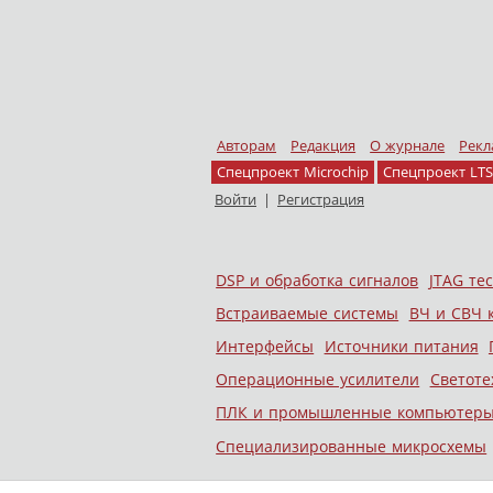
Авторам
Редакция
О журнале
Рекл
Спецпроект Microchip
Спецпроект LTS
Войти
|
Регистрация
Skip to content
DSP и обработка сигналов
JTAG те
Меню
Встраиваемые системы
ВЧ и СВЧ 
Интерфейсы
Источники питания
Операционные усилители
Светоте
ПЛК и промышленные компьютер
Специализированные микросхемы