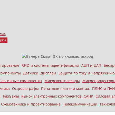
ама
pice
стирование
RFID и системы идентификации
АЦП и ЦАП
Беспр
компоненты
Датчики
Дисплеи
Защита по току и напряжению
Пассивные компоненты
Микроконтроллеры
Микропроцессор
хника
Осциллографы
Печатные платы и монтаж
ПЛИС и ПАИ
ы
Разъемы
Рынок электронных компонентов
САПР
Силовая э
Схемотехника и проектирование
Телекоммуникации
Техноло