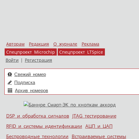
Авторам
Редакция
О журнале
Реклама
Спецпроект Microchip
Спецпроект LTSpice
Войти
|
Регистрация
Свежий номер
Подписка
Архив номеров
Skip to content
DSP и обработка сигналов
JTAG тестирование
Меню
RFID и системы идентификации
АЦП и ЦАП
Беспроводные технологии
Встраиваемые системы