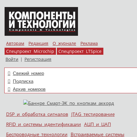
Авторам
Редакция
О журнале
Реклама
Спецпроект Microchip
Спецпроект LTSpice
Войти
|
Регистрация
Свежий номер
Подписка
Архив номеров
Skip to content
DSP и обработка сигналов
JTAG тестирование
Меню
RFID и системы идентификации
АЦП и ЦАП
Беспроводные технологии
Встраиваемые системы