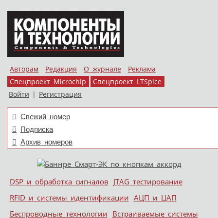
Авторам
Редакция
О журнале
Реклама
Спецпроект Microchip
Спецпроект LTSpice
Войти
|
Регистрация
Свежий номер
Подписка
Архив номеров
Skip to content
DSP и обработка сигналов
JTAG тестирование
Меню
RFID и системы идентификации
АЦП и ЦАП
Беспроводные технологии
Встраиваемые системы