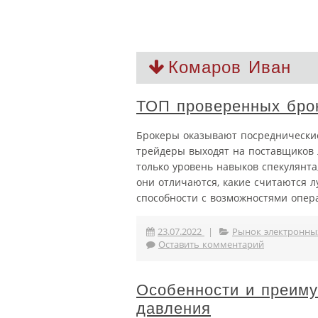
Комаров Иван
ТОП проверенных брок
Брокеры оказывают посреднические
трейдеры выходят на поставщиков 
только уровень навыков спекулянта
они отличаются, какие считаются 
способности с возможностями опер
23.07.2022
|
Рынок электронны
Оставить комментарий
Особенности и преим
давления