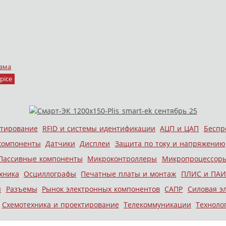
ама
pice
стирование
RFID и системы идентификации
АЦП и ЦАП
Беспр
компоненты
Датчики
Дисплеи
Защита по току и напряжению
Пассивные компоненты
Микроконтроллеры
Микропроцессор
хника
Осциллографы
Печатные платы и монтаж
ПЛИС и ПАИ
ы
Разъемы
Рынок электронных компонентов
САПР
Силовая э
Схемотехника и проектирование
Телекоммуникации
Техноло