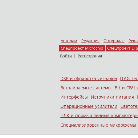
Авторам
Редакция
О журнале
Рекл
Спецпроект Microchip
Спецпроект LTS
Войти
|
Регистрация
Skip to content
DSP и обработка сигналов
JTAG те
Меню
Встраиваемые системы
ВЧ и СВЧ 
Интерфейсы
Источники питания
Операционные усилители
Светоте
ПЛК и промышленные компьютер
Специализированные микросхемы