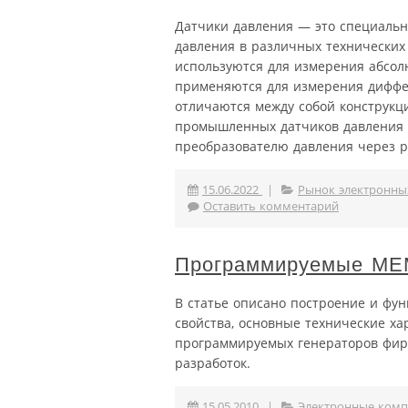
Датчики давления — это специальн
давления в различных технических
используются для измерения абсол
применяются для измерения диффе
отличаются между собой конструкц
промышленных датчиков давления 
преобразователю давления через ра
15.06.2022
|
Рынок электронны
Оставить комментарий
Программируемые MEM
В статье описано построение и фу
свойства, основные технические ха
программируемых генераторов фирм
разработок.
15.05.2010
|
Электронные ком