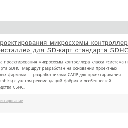
роектирования микросхемы контроллер
ристалле» для SD-карт стандарта SDH
ка проектирования микросхемы контроллера класса «система н
дарта SDHC. Маршрут разработан на основании проектных
нных фирмами — разработчиками САПР для проектирования
raphics) с учетом рекомендаций фабрик и особенностей
одства СБИС.
ектирование