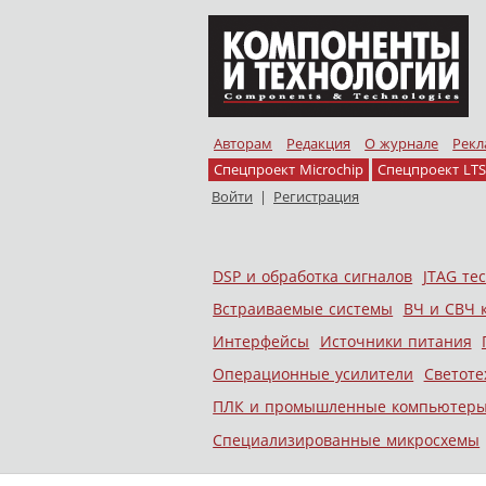
Авторам
Редакция
О журнале
Рекл
Спецпроект Microchip
Спецпроект LTS
Войти
|
Регистрация
Skip to content
DSP и обработка сигналов
JTAG те
Меню
Встраиваемые системы
ВЧ и СВЧ 
Интерфейсы
Источники питания
Операционные усилители
Светоте
ПЛК и промышленные компьютер
Специализированные микросхемы