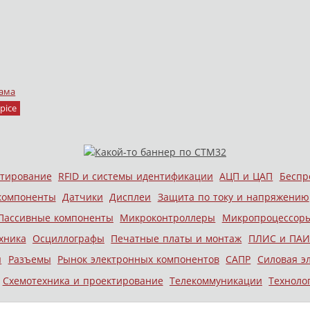
ама
pice
стирование
RFID и системы идентификации
АЦП и ЦАП
Беспр
компоненты
Датчики
Дисплеи
Защита по току и напряжению
Пассивные компоненты
Микроконтроллеры
Микропроцессор
хника
Осциллографы
Печатные платы и монтаж
ПЛИС и ПАИ
ы
Разъемы
Рынок электронных компонентов
САПР
Силовая э
Схемотехника и проектирование
Телекоммуникации
Техноло