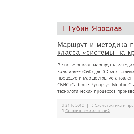
Губин Ярослав
Маршрут и методика п
класса «системы на к
В статье описан маршрут и методи
кристалле» (СнК) для SD-карт стан
процедур и маршрутов, установле
СБИС (Cadence, Synopsys, Mentor G
технологических процессов произв
24.10.2012
|
Схемотехника и про
Оставить комментарий