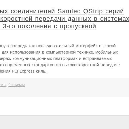
х соединителей Samtec QStrip серий
коростной передачи данных в система
 3‑го поколения с пропускной
ервую очередь как последовательный интерфейс высокой
 для использования в компьютерной технике, мобильных
ерверах, коммуникационных платформах и встраиваемых
их современных стандартов по высокоскоростной передаче
ния PCI Express силь...
емы
,
Разъемы