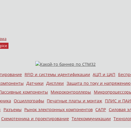
ама
pice
стирование
RFID и системы идентификации
АЦП и ЦАП
Беспр
компоненты
Датчики
Дисплеи
Защита по току и напряжению
Пассивные компоненты
Микроконтроллеры
Микропроцессор
хника
Осциллографы
Печатные платы и монтаж
ПЛИС и ПАИ
ы
Разъемы
Рынок электронных компонентов
САПР
Силовая э
Схемотехника и проектирование
Телекоммуникации
Техноло