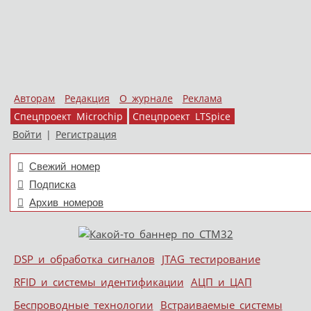
Авторам
Редакция
О журнале
Реклама
Спецпроект Microchip
Спецпроект LTSpice
Войти
|
Регистрация
Свежий номер
Подписка
Архив номеров
Skip to content
DSP и обработка сигналов
JTAG тестирование
Меню
RFID и системы идентификации
АЦП и ЦАП
Беспроводные технологии
Встраиваемые системы