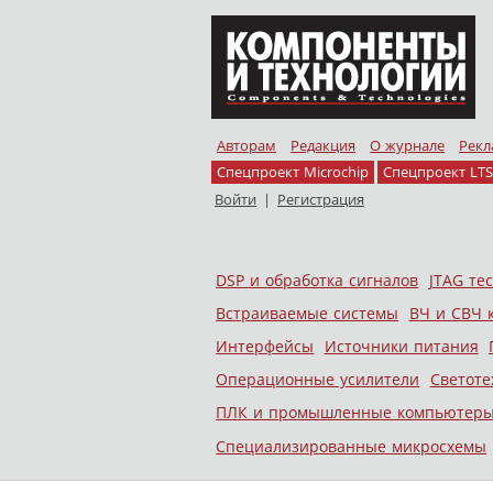
Авторам
Редакция
О журнале
Рекл
Спецпроект Microchip
Спецпроект LTS
Войти
|
Регистрация
Skip to content
DSP и обработка сигналов
JTAG те
Меню
Встраиваемые системы
ВЧ и СВЧ 
Интерфейсы
Источники питания
Операционные усилители
Светоте
ПЛК и промышленные компьютер
Специализированные микросхемы