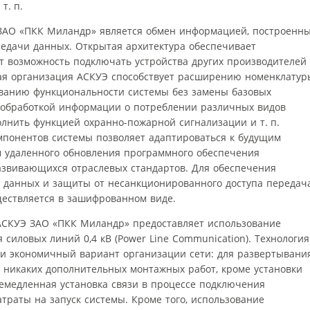
т. п.
ЗАО «ПКК Миландр» является обмен информацией, построенн
редачи данных. Открытая архитектура обеспечивает
ет возможность подключать устройства других производителей
ная организация АСКУЭ способствует расширению номенклатур
анию функциональности системы без замены базовых
 обработкой информации о потреблении различных видов
олнить функцией охранно-пожарной сигнализации и т. п.
омпонентов системы позволяет адаптироваться к будущим
 удаленного обновления программного обеспечения
азвивающихся отраслевых стандартов. Для обеспечения
 данных и защиты от несанкционированного доступа передач
ществляется в зашифрованном виде.
АСКУЭ ЗАО «ПКК Миландр» предоставляет использование
 силовых линий 0,4 кВ (Power Line Communication). Технология
 и экономичный вариант организации сети: для развертывани
а никаких дополнительных монтажных работ, кроме установки
емедленная установка связи в процессе подключения
траты на запуск системы. Кроме того, использование