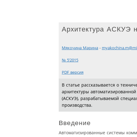
Архитектура АСКУЭ 
Мякочина Марина
-
myakochina.m@mil
№ 5’2015
PDF версия
В статье рассказывается о техни
архитектуры автоматизированной 
(АСКУЭ), разрабатываемой специа
производства.
Введение
Автоматизированные системы комме