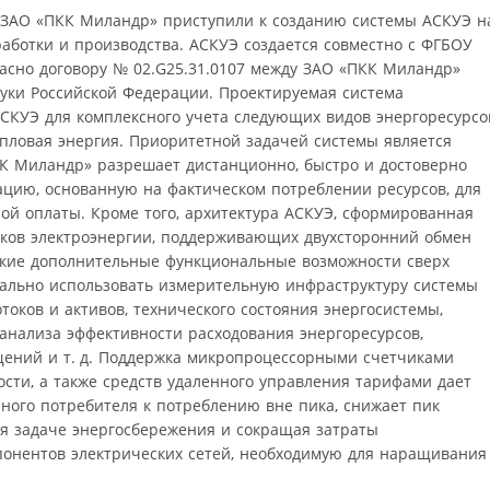
 ЗАО «ПКК Миландр» приступили к созданию системы АСКУЭ н
аботки и производства. АСКУЭ создается совместно с ФГБОУ
асно договору № 02.G25.31.0107 между ЗАО «ПКК Миландр»
уки Российской Федерации. Проектируемая система
АСКУЭ для комплексного учета следующих видов энергоресурсо
тепловая энергия. Приоритетной задачей системы является
К Миландр» разрешает дистанционно, быстро и достоверно
ию, основанную на фактическом потреблении ресурсов, для
ой оплаты. Кроме того, архитектура АСКУЭ, сформированная
ков электроэнергии, поддерживающих двухсторонний обмен
ие дополнительные функциональные возможности сверх
мально использовать измерительную инфраструктуру системы
токов и активов, технического состояния энергосистемы,
 анализа эффективности расходования энергоресурсов,
щений и т. д. Поддержка микропроцессорными счетчиками
сти, а также средств удаленного управления тарифами дает
ного потребителя к потреблению вне пика, снижает пик
уя задаче энергосбережения и сокращая затраты
онентов электрических сетей, необходимую для наращивания