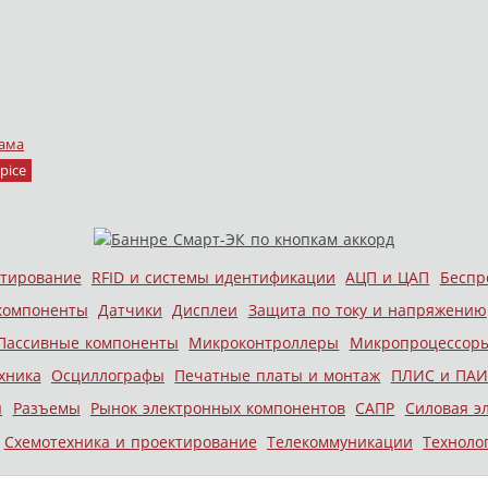
ама
pice
стирование
RFID и системы идентификации
АЦП и ЦАП
Беспр
компоненты
Датчики
Дисплеи
Защита по току и напряжению
Пассивные компоненты
Микроконтроллеры
Микропроцессор
хника
Осциллографы
Печатные платы и монтаж
ПЛИС и ПАИ
ы
Разъемы
Рынок электронных компонентов
САПР
Силовая э
Схемотехника и проектирование
Телекоммуникации
Техноло