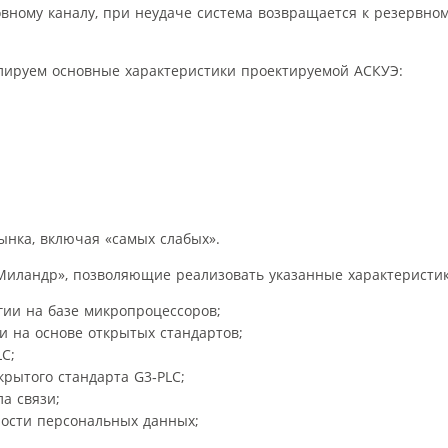
овному каналу, при неудаче система возвращается к резервно
лируем основные характеристики проектируемой АСКУЭ:
ынка, включая «самых слабых».
иландр», позволяющие реализовать указанные характеристик
гии на базе микропроцессоров;
 на основе открытых стандартов;
C;
рытого стандарта G3‑PLC;
а связи;
ости персональных данных;