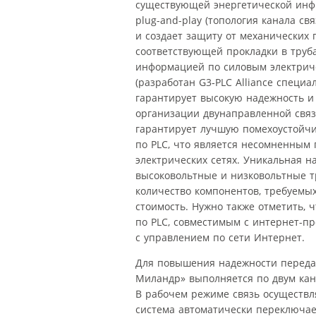
существующей энергетической инф
plug-and-play (топология канала с
и создает защиту от механических
соответствующей прокладки в трубах
информацией по силовым электриче
(разработан G3‑PLC Alliance специ
гарантирует высокую надежность и
организации двунаправленной связ
гарантирует лучшую помехоустойчи
по PLC, что является несомненным
электрических сетях. Уникальная н
высоковольтные и низковольтные т
количество компонентов, требуемых
стоимость. Нужно также отметить,
по PLC, совместимым с интернет-пр
с управлением по сети Интернет.
Для повышения надежности перед
Миландр» выполняется по двум кана
В рабочем режиме связь осуществля
система автоматически переключае