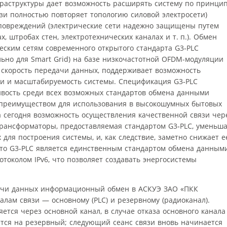
раструктуры дает возможность расширять систему по принци
вязи полностью повторяет топологию силовой электросети)
 повреждений (электрические сети надежно защищены путем
, штробах стен, электротехнических каналах и т. п.). Обмен
ским сетям современного открытого стандарта G3‑PLC
ально для Smart Grid) на базе низкочастотной OFDM-модуляции
 скорость передачи данных, поддерживает возможность
и и масштабируемость системы. Спецификация G3‑PLC
вость среди всех возможных стандартов обмена данными
 преимуществом для использования в высокошумных бытовых
а сегодня возможность осуществления качественной связи чер
рансформаторы, предоставляемая стандартом G3‑PLC, уменьш
 для построения системы, и, как следствие, заметно снижает е
 что G3‑PLC является единственным стандартом обмена данным
отоколом IPv6, что позволяет создавать энергосистемы
ачи данных информационный обмен в АСКУЭ ЗАО «ПКК
лам связи — основному (PLC) и резервному (радиоканал).
ется через основной канал, в случае отказа основного канала
тся на резервный; следующий сеанс связи вновь начинается