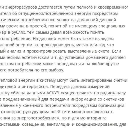
и энергоресурсов достигается путем полного и своевременно
ителя об отпущенной/потребленной энергии посредством
ктическом потреблении поступают на домашний дисплей
му времени, в простой, понятной не имеющему специальных
ер в рублях, тем самым давая возможность понять
ргопотребление. На дисплей может быть также выведена
енной энергии за прошедшие день, месяц или год, что
ный анализ и проконтролировать выставленные счета. Если
мическим, эстетическим и т. д.) установка домашнего дисплея
ческом потреблении может передаваться на любое другое
ого потребителя по его выбору.
 тепловой энергии в систему могут быть интегрированы счетчи
дителей и интерфейсов. Передача данных измерений
истему обмена данными АСКУЭ осуществляется по радиоканалу
же предназначенный для передачи информации со счетчиков
новленные у конечного потребителя посредством организации
 что инфраструктуру домашней сети можно использовать
дения за энергопотреблением, но и для мониторинга
системами освещения, вентиляции и кондиционирования, для