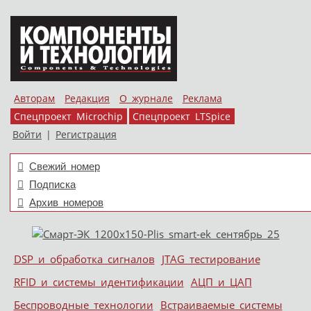
Авторам
Редакция
О журнале
Реклама
Спецпроект Microchip
Спецпроект LTSpice
Войти
|
Регистрация
Свежий номер
Подписка
Архив номеров
Skip to content
DSP и обработка сигналов
JTAG тестирование
Меню
RFID и системы идентификации
АЦП и ЦАП
Беспроводные технологии
Встраиваемые системы