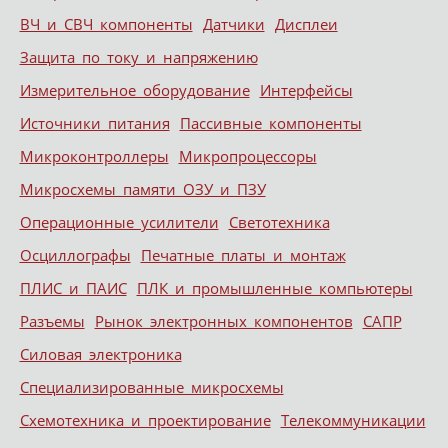
ВЧ и СВЧ компоненты
Датчики
Дисплеи
Защита по току и напряжению
Измерительное оборудование
Интерфейсы
Источники питания
Пассивные компоненты
Микроконтроллеры
Микропроцессоры
Микросхемы памяти ОЗУ и ПЗУ
Операционные усилители
Светотехника
Осциллографы
Печатные платы и монтаж
ПЛИС и ПАИС
ПЛК и промышленные компьютеры
Разъемы
Рынок электронных компонентов
САПР
Силовая электроника
Специализированные микросхемы
Схемотехника и проектирование
Телекоммуникации