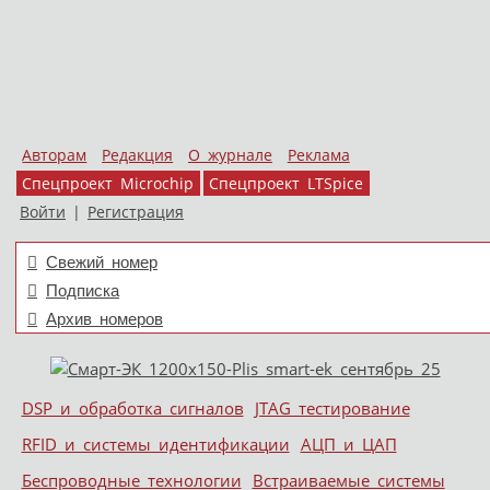
Авторам
Редакция
О журнале
Реклама
Спецпроект Microchip
Спецпроект LTSpice
Войти
|
Регистрация
Свежий номер
Подписка
Архив номеров
Skip to content
DSP и обработка сигналов
JTAG тестирование
Меню
RFID и системы идентификации
АЦП и ЦАП
Беспроводные технологии
Встраиваемые системы