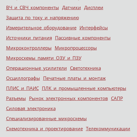
ВЧ и СВЧ компоненты
Датчики
Дисплеи
Защита по току и напряжению
Измерительное оборудование
Интерфейсы
Источники питания
Пассивные компоненты
Микроконтроллеры
Микропроцессоры
Микросхемы памяти ОЗУ и ПЗУ
Операционные усилители
Светотехника
Осциллографы
Печатные платы и монтаж
ПЛИС и ПАИС
ПЛК и промышленные компьютеры
Разъемы
Рынок электронных компонентов
САПР
Силовая электроника
Специализированные микросхемы
Схемотехника и проектирование
Телекоммуникации