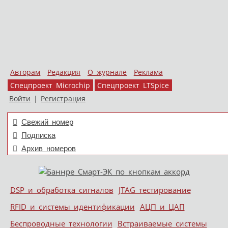
Авторам
Редакция
О журнале
Реклама
Спецпроект Microchip
Спецпроект LTSpice
Войти
|
Регистрация
Свежий номер
Подписка
Архив номеров
Skip to content
DSP и обработка сигналов
JTAG тестирование
Меню
RFID и системы идентификации
АЦП и ЦАП
Беспроводные технологии
Встраиваемые системы