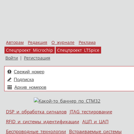
Авторам
Редакция
О журнале
Реклама
Спецпроект Microchip
Спецпроект LTSpice
Войти
|
Регистрация
Свежий номер
Подписка
Архив номеров
Skip to content
DSP и обработка сигналов
JTAG тестирование
Меню
RFID и системы идентификации
АЦП и ЦАП
Беспроводные технологии
Встраиваемые системы