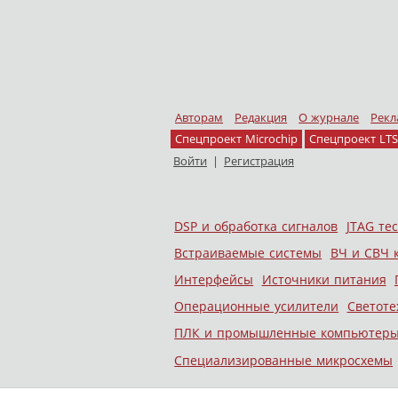
Авторам
Редакция
О журнале
Рекл
Спецпроект Microchip
Спецпроект LTS
Войти
|
Регистрация
Skip to content
DSP и обработка сигналов
JTAG те
Меню
Встраиваемые системы
ВЧ и СВЧ 
Интерфейсы
Источники питания
Операционные усилители
Светоте
ПЛК и промышленные компьютер
Специализированные микросхемы