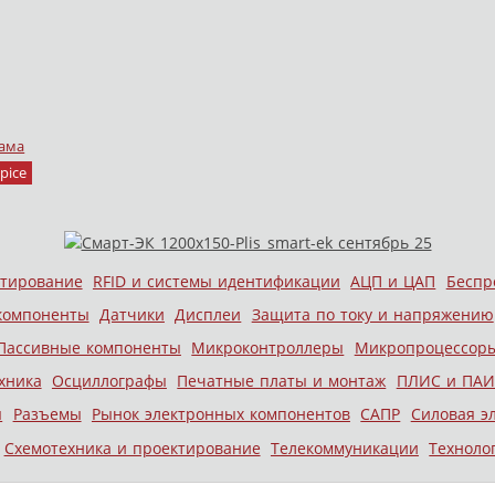
ама
pice
стирование
RFID и системы идентификации
АЦП и ЦАП
Беспр
компоненты
Датчики
Дисплеи
Защита по току и напряжению
Пассивные компоненты
Микроконтроллеры
Микропроцессор
хника
Осциллографы
Печатные платы и монтаж
ПЛИС и ПАИ
ы
Разъемы
Рынок электронных компонентов
САПР
Силовая э
Схемотехника и проектирование
Телекоммуникации
Техноло