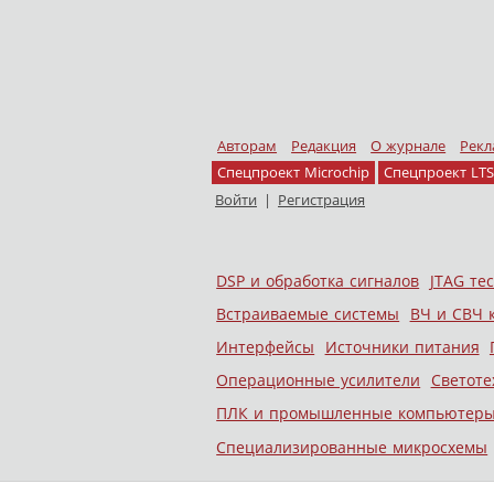
Авторам
Редакция
О журнале
Рекл
Спецпроект Microchip
Спецпроект LTS
Войти
|
Регистрация
Skip to content
DSP и обработка сигналов
JTAG те
Меню
Встраиваемые системы
ВЧ и СВЧ 
Интерфейсы
Источники питания
Операционные усилители
Светоте
ПЛК и промышленные компьютер
Специализированные микросхемы