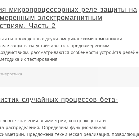
ия микропроцессорных реле защиты на
амеренным электромагнитным
ствиям. Часть 2
ультаты проведенных двумя американскими компаниями
реле защиты на устойчивость к преднамеренным
оздействиям, рассматриваются особенности устройств релейн
методика их тестирования.
энергетика
истик случайных процессов бета-
словые значения асимметрии, контр-эксцесса и
та-распределения. Определена функциональная
асимметрии. Предложена техническая реализация, позволяющ