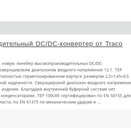
ительный DC/DC-конвертер от Traco
т новую линейку высокопроизводительных DC/DC-
сверхшироким диапазоном входного напряжения 12:1. TEP
 полностью герметизированном корпусе размером 2,3×1,45×0,5
ной надежности. Сверхширокий диапазон входного напряжени
 изделие. Благодаря внутренней буферной системе нет
 конденсаторами. TEP 100UIR сертифицирован по EN 50155 для
сти, по EN 61373 по механическим ударам и ...