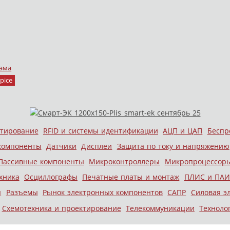
ама
pice
стирование
RFID и системы идентификации
АЦП и ЦАП
Беспр
компоненты
Датчики
Дисплеи
Защита по току и напряжению
Пассивные компоненты
Микроконтроллеры
Микропроцессор
хника
Осциллографы
Печатные платы и монтаж
ПЛИС и ПАИ
ы
Разъемы
Рынок электронных компонентов
САПР
Силовая э
Схемотехника и проектирование
Телекоммуникации
Техноло