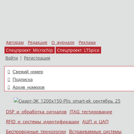
Авторам
Редакция
О журнале
Реклама
Спецпроект Microchip
Спецпроект LTSpice
Войти
|
Регистрация
Свежий номер
Подписка
Архив номеров
Skip to content
DSP и обработка сигналов
JTAG тестирование
Меню
RFID и системы идентификации
АЦП и ЦАП
Беспроводные технологии
Встраиваемые системы