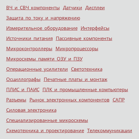
ВЧ и СВЧ компоненты
Датчики
Дисплеи
Защита по току и напряжению
Измерительное оборудование
Интерфейсы
Источники питания
Пассивные компоненты
Микроконтроллеры
Микропроцессоры
Микросхемы памяти ОЗУ и ПЗУ
Операционные усилители
Светотехника
Осциллографы
Печатные платы и монтаж
ПЛИС и ПАИС
ПЛК и промышленные компьютеры
Разъемы
Рынок электронных компонентов
САПР
Силовая электроника
Специализированные микросхемы
Схемотехника и проектирование
Телекоммуникации