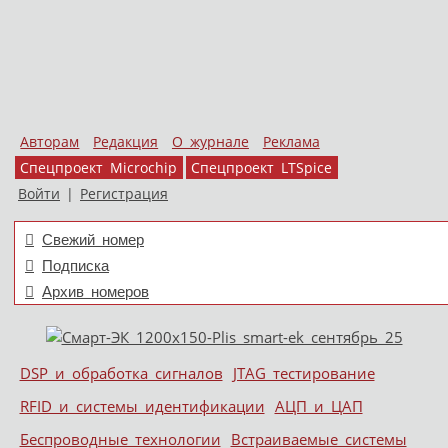
Авторам
Редакция
О журнале
Реклама
Спецпроект Microchip
Спецпроект LTSpice
Войти
|
Регистрация
Свежий номер
Подписка
Архив номеров
Skip to content
DSP и обработка сигналов
JTAG тестирование
Меню
RFID и системы идентификации
АЦП и ЦАП
Беспроводные технологии
Встраиваемые системы