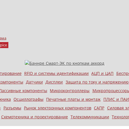
ама
pice
стирование
RFID и системы идентификации
АЦП и ЦАП
Беспр
компоненты
Датчики
Дисплеи
Защита по току и напряжению
Пассивные компоненты
Микроконтроллеры
Микропроцессор
хника
Осциллографы
Печатные платы и монтаж
ПЛИС и ПАИ
ы
Разъемы
Рынок электронных компонентов
САПР
Силовая э
Схемотехника и проектирование
Телекоммуникации
Техноло