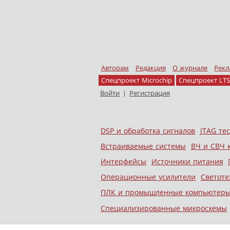
Авторам
Редакция
О журнале
Рекл
Спецпроект Microchip
Спецпроект LTS
Войти
|
Регистрация
Skip to content
DSP и обработка сигналов
JTAG те
Меню
Встраиваемые системы
ВЧ и СВЧ 
Интерфейсы
Источники питания
Операционные усилители
Светоте
ПЛК и промышленные компьютер
Специализированные микросхемы