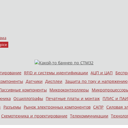
ама
pice
стирование
RFID и системы идентификации
АЦП и ЦАП
Беспр
компоненты
Датчики
Дисплеи
Защита по току и напряжению
Пассивные компоненты
Микроконтроллеры
Микропроцессор
хника
Осциллографы
Печатные платы и монтаж
ПЛИС и ПАИ
ы
Разъемы
Рынок электронных компонентов
САПР
Силовая э
Схемотехника и проектирование
Телекоммуникации
Техноло