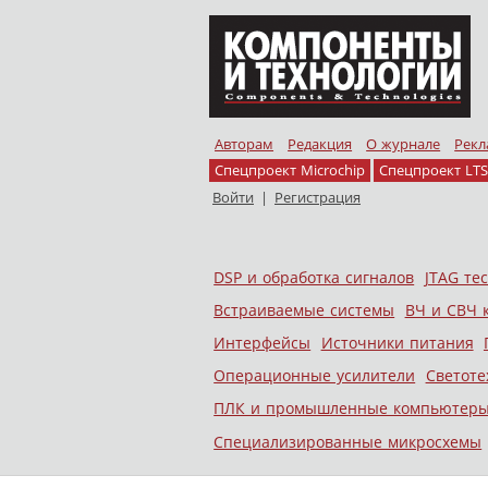
Авторам
Редакция
О журнале
Рекл
Спецпроект Microchip
Спецпроект LTS
Войти
|
Регистрация
Skip to content
DSP и обработка сигналов
JTAG те
Меню
Встраиваемые системы
ВЧ и СВЧ 
Интерфейсы
Источники питания
Операционные усилители
Светоте
ПЛК и промышленные компьютер
Специализированные микросхемы