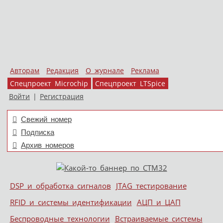
Авторам
Редакция
О журнале
Реклама
Спецпроект Microchip
Спецпроект LTSpice
Войти
|
Регистрация
Свежий номер
Подписка
Архив номеров
Skip to content
DSP и обработка сигналов
JTAG тестирование
Меню
RFID и системы идентификации
АЦП и ЦАП
Беспроводные технологии
Встраиваемые системы