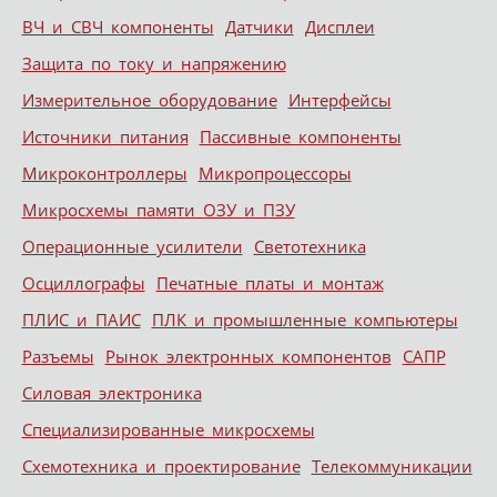
ВЧ и СВЧ компоненты
Датчики
Дисплеи
Защита по току и напряжению
Измерительное оборудование
Интерфейсы
Источники питания
Пассивные компоненты
Микроконтроллеры
Микропроцессоры
Микросхемы памяти ОЗУ и ПЗУ
Операционные усилители
Светотехника
Осциллографы
Печатные платы и монтаж
ПЛИС и ПАИС
ПЛК и промышленные компьютеры
Разъемы
Рынок электронных компонентов
САПР
Силовая электроника
Специализированные микросхемы
Схемотехника и проектирование
Телекоммуникации