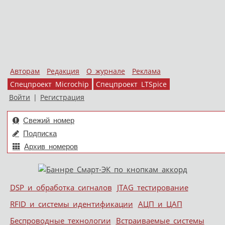
Авторам
Редакция
О журнале
Реклама
Спецпроект Microchip
Спецпроект LTSpice
Войти
|
Регистрация
Свежий номер
Подписка
Архив номеров
Skip to content
DSP и обработка сигналов
JTAG тестирование
Меню
RFID и системы идентификации
АЦП и ЦАП
Беспроводные технологии
Встраиваемые системы