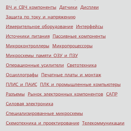
ВЧ и СВЧ компоненты
Датчики
Дисплеи
Защита по току и напряжению
Измерительное оборудование
Интерфейсы
Источники питания
Пассивные компоненты
Микроконтроллеры
Микропроцессоры
Микросхемы памяти ОЗУ и ПЗУ
Операционные усилители
Светотехника
Осциллографы
Печатные платы и монтаж
ПЛИС и ПАИС
ПЛК и промышленные компьютеры
Разъемы
Рынок электронных компонентов
САПР
Силовая электроника
Специализированные микросхемы
Схемотехника и проектирование
Телекоммуникации