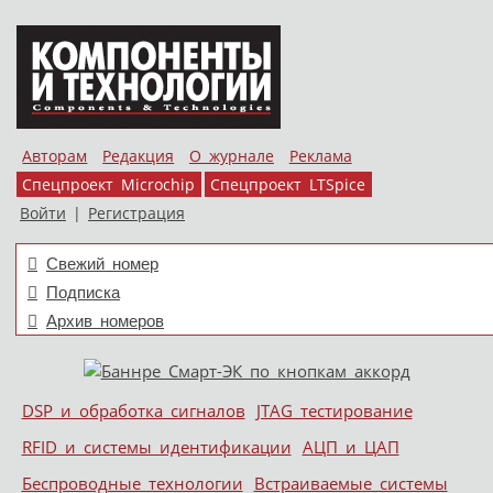
Авторам
Редакция
О журнале
Реклама
Спецпроект Microchip
Спецпроект LTSpice
Войти
|
Регистрация
Свежий номер
Подписка
Архив номеров
Skip to content
DSP и обработка сигналов
JTAG тестирование
Меню
RFID и системы идентификации
АЦП и ЦАП
Беспроводные технологии
Встраиваемые системы