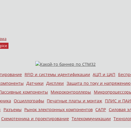
ама
pice
стирование
RFID и системы идентификации
АЦП и ЦАП
Беспр
компоненты
Датчики
Дисплеи
Защита по току и напряжению
Пассивные компоненты
Микроконтроллеры
Микропроцессор
хника
Осциллографы
Печатные платы и монтаж
ПЛИС и ПАИ
ы
Разъемы
Рынок электронных компонентов
САПР
Силовая э
Схемотехника и проектирование
Телекоммуникации
Техноло