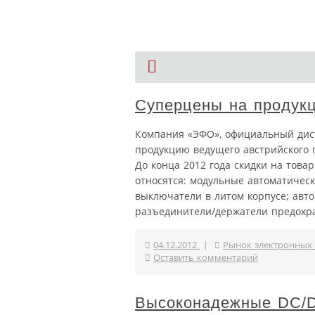
Суперцены на продукц
Компания «ЭФО», официальный дист
продукцию ведущего австрийского 
До конца 2012 года скидки на това
относятся: модульные автоматичес
выключатели в литом корпусе; авто
разъединители/держатели предохр
04.12.2012
|
Рынок электронных
Оставить комментарий
Высоконадежные DC/D