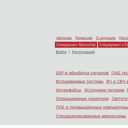
Авторам
Редакция
О журнале
Рекл
Спецпроект Microchip
Спецпроект LTS
Войти
|
Регистрация
Skip to content
DSP и обработка сигналов
JTAG те
Меню
Встраиваемые системы
ВЧ и СВЧ 
Интерфейсы
Источники питания
Операционные усилители
Светоте
ПЛК и промышленные компьютер
Специализированные микросхемы