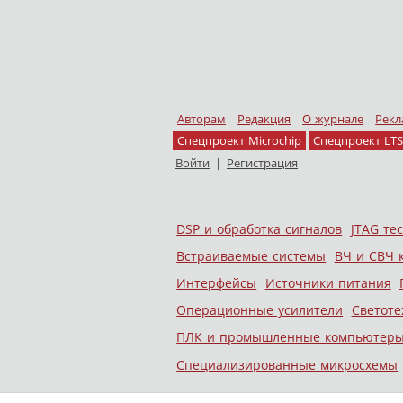
Авторам
Редакция
О журнале
Рекл
Спецпроект Microchip
Спецпроект LTS
Войти
|
Регистрация
Skip to content
DSP и обработка сигналов
JTAG те
Меню
Встраиваемые системы
ВЧ и СВЧ 
Интерфейсы
Источники питания
Операционные усилители
Светоте
ПЛК и промышленные компьютер
Специализированные микросхемы