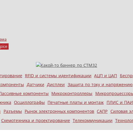
ама
pice
стирование
RFID и системы идентификации
АЦП и ЦАП
Беспр
компоненты
Датчики
Дисплеи
Защита по току и напряжению
Пассивные компоненты
Микроконтроллеры
Микропроцессор
хника
Осциллографы
Печатные платы и монтаж
ПЛИС и ПАИ
ы
Разъемы
Рынок электронных компонентов
САПР
Силовая э
Схемотехника и проектирование
Телекоммуникации
Техноло