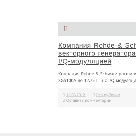
Компания Rohde & Sch
векторного генератор
I/Q-модуляцией
Компания Rohde & Schwarz расширя
SGS100A до 12,75 ГГц с I/Q-модуляц
12.08.2012
|
Без рубрики
Оставить комментарий