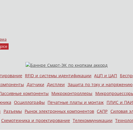
ама
pice
стирование
RFID и системы идентификации
АЦП и ЦАП
Беспр
компоненты
Датчики
Дисплеи
Защита по току и напряжению
Пассивные компоненты
Микроконтроллеры
Микропроцессор
хника
Осциллографы
Печатные платы и монтаж
ПЛИС и ПАИ
ы
Разъемы
Рынок электронных компонентов
САПР
Силовая э
Схемотехника и проектирование
Телекоммуникации
Техноло