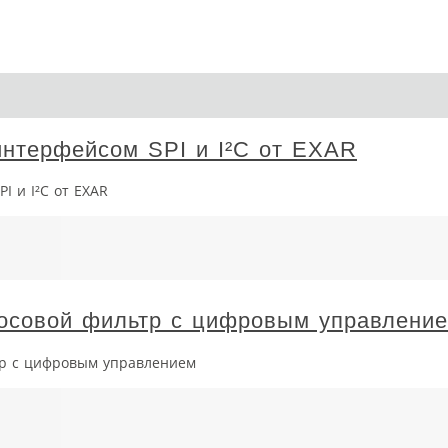
нтерфейсом SPI и I²C от EXAR
I и I²C от EXAR
осовой фильтр с цифровым управлени
р с цифровым управлением