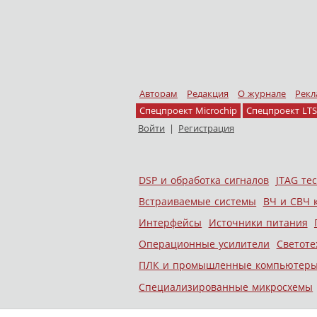
Авторам
Редакция
О журнале
Рекл
Спецпроект Microchip
Спецпроект LTS
Войти
|
Регистрация
Skip to content
DSP и обработка сигналов
JTAG те
Меню
Встраиваемые системы
ВЧ и СВЧ 
Интерфейсы
Источники питания
Операционные усилители
Светоте
ПЛК и промышленные компьютер
Специализированные микросхемы