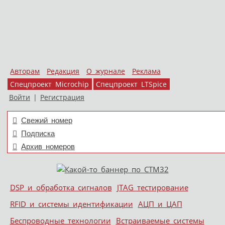
Авторам
Редакция
О журнале
Реклама
Спецпроект Microchip
Спецпроект LTSpice
Войти
|
Регистрация
Свежий номер
Подписка
Архив номеров
Skip to content
DSP и обработка сигналов
JTAG тестирование
Меню
RFID и системы идентификации
АЦП и ЦАП
Беспроводные технологии
Встраиваемые системы