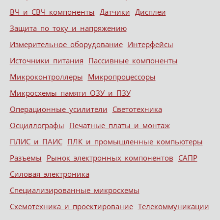
ВЧ и СВЧ компоненты
Датчики
Дисплеи
Защита по току и напряжению
Измерительное оборудование
Интерфейсы
Источники питания
Пассивные компоненты
Микроконтроллеры
Микропроцессоры
Микросхемы памяти ОЗУ и ПЗУ
Операционные усилители
Светотехника
Осциллографы
Печатные платы и монтаж
ПЛИС и ПАИС
ПЛК и промышленные компьютеры
Разъемы
Рынок электронных компонентов
САПР
Силовая электроника
Специализированные микросхемы
Схемотехника и проектирование
Телекоммуникации