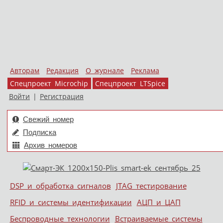
Авторам
Редакция
О журнале
Реклама
Спецпроект Microchip
Спецпроект LTSpice
Войти
|
Регистрация
Свежий номер
Подписка
Архив номеров
Skip to content
DSP и обработка сигналов
JTAG тестирование
Меню
RFID и системы идентификации
АЦП и ЦАП
Беспроводные технологии
Встраиваемые системы