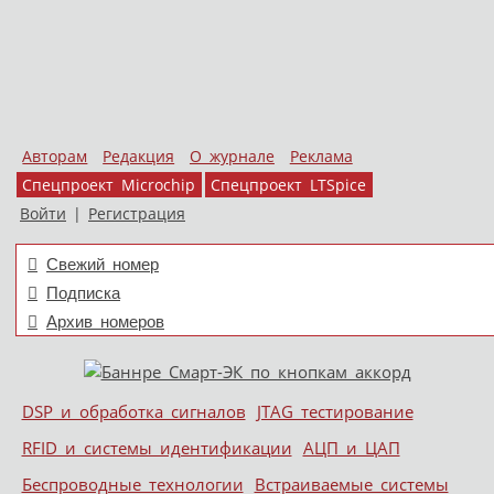
Авторам
Редакция
О журнале
Реклама
Спецпроект Microchip
Спецпроект LTSpice
Войти
|
Регистрация
Свежий номер
Подписка
Архив номеров
Skip to content
DSP и обработка сигналов
JTAG тестирование
Меню
RFID и системы идентификации
АЦП и ЦАП
Беспроводные технологии
Встраиваемые системы