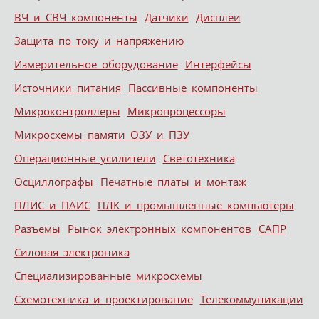
ВЧ и СВЧ компоненты
Датчики
Дисплеи
Защита по току и напряжению
Измерительное оборудование
Интерфейсы
Источники питания
Пассивные компоненты
Микроконтроллеры
Микропроцессоры
Микросхемы памяти ОЗУ и ПЗУ
Операционные усилители
Светотехника
Осциллографы
Печатные платы и монтаж
ПЛИС и ПАИС
ПЛК и промышленные компьютеры
Разъемы
Рынок электронных компонентов
САПР
Силовая электроника
Специализированные микросхемы
Схемотехника и проектирование
Телекоммуникации