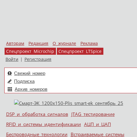
Авторам
Редакция
О журнале
Реклама
Спецпроект Microchip
Спецпроект LTSpice
Войти
|
Регистрация
Свежий номер
Подписка
Архив номеров
Skip to content
DSP и обработка сигналов
JTAG тестирование
Меню
RFID и системы идентификации
АЦП и ЦАП
Беспроводные технологии
Встраиваемые системы