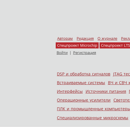
Авторам
Редакция
О журнале
Рекл
Спецпроект Microchip
Спецпроект LTS
Войти
|
Регистрация
Skip to content
DSP и обработка сигналов
JTAG те
Меню
Встраиваемые системы
ВЧ и СВЧ 
Интерфейсы
Источники питания
Операционные усилители
Светоте
ПЛК и промышленные компьютер
Специализированные микросхемы