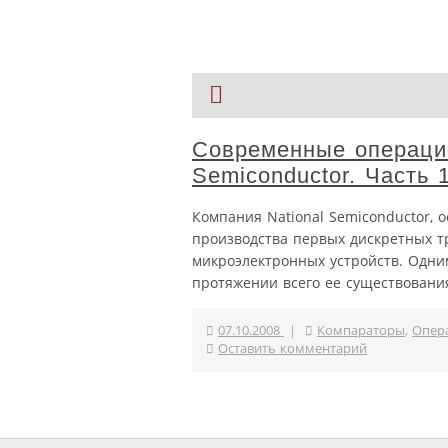
Современные операци
Semiconductor. Часть 
Компания National Semiconductor, 
производства первых дискретных 
микроэлектронных устройств. Одн
протяжении всего ее существовани
07.10.2008
|
Компараторы
,
Опер
Оставить комментарий