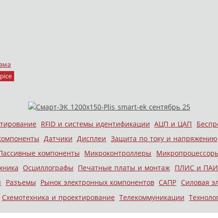
ама
pice
стирование
RFID и системы идентификации
АЦП и ЦАП
Беспр
компоненты
Датчики
Дисплеи
Защита по току и напряжению
Пассивные компоненты
Микроконтроллеры
Микропроцессор
хника
Осциллографы
Печатные платы и монтаж
ПЛИС и ПАИ
ы
Разъемы
Рынок электронных компонентов
САПР
Силовая э
Схемотехника и проектирование
Телекоммуникации
Техноло