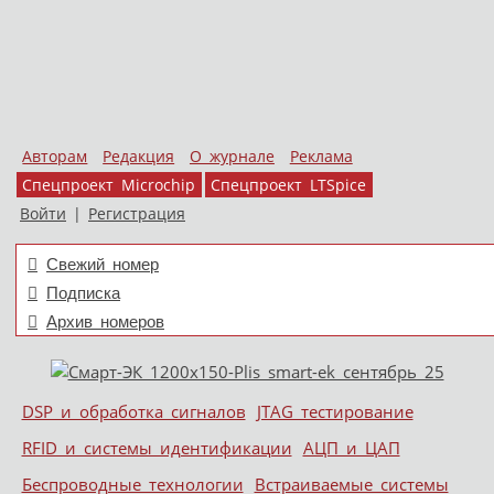
Авторам
Редакция
О журнале
Реклама
Спецпроект Microchip
Спецпроект LTSpice
Войти
|
Регистрация
Свежий номер
Подписка
Архив номеров
Skip to content
DSP и обработка сигналов
JTAG тестирование
Меню
RFID и системы идентификации
АЦП и ЦАП
Беспроводные технологии
Встраиваемые системы