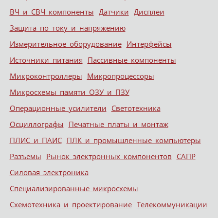
ВЧ и СВЧ компоненты
Датчики
Дисплеи
Защита по току и напряжению
Измерительное оборудование
Интерфейсы
Источники питания
Пассивные компоненты
Микроконтроллеры
Микропроцессоры
Микросхемы памяти ОЗУ и ПЗУ
Операционные усилители
Светотехника
Осциллографы
Печатные платы и монтаж
ПЛИС и ПАИС
ПЛК и промышленные компьютеры
Разъемы
Рынок электронных компонентов
САПР
Силовая электроника
Специализированные микросхемы
Схемотехника и проектирование
Телекоммуникации